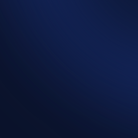
TÄTIGKEIT
Konzeption
Webdesign
Video- & Fotografie
JAHR
2023