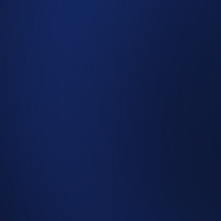
gründlichen Analyse der bestehenden Inhalte und
Strukturen haben wir ein neues Website-Konzept
entwickelt, das sowohl designtechnisch als auch funktional
überzeugt. Anschließend haben wir sämtliche Bilder und
Videos erstellt und die Webseite von Grund auf neu
umgesetzt.